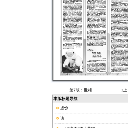
第7版：
世相
上
3
本版标题导航
虚惊
访