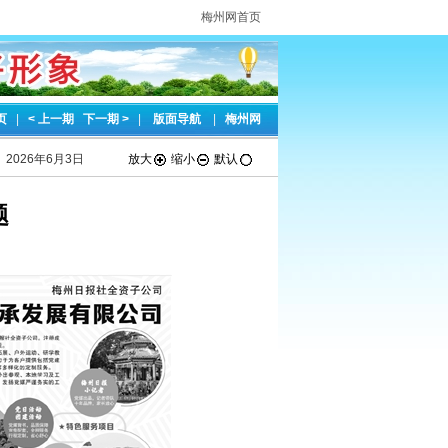
梅州网首页
页
|
< 上一期
下一期 >
|
版面导航
|
梅州网
2026年6月3日
放大
缩小
默认
题