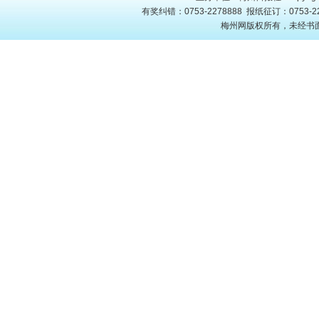
有奖纠错：0753-2278888 报纸征订：0753-22
梅州网版权所有，未经书