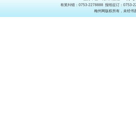
有奖纠错：0753-2278888 报纸征订：0753-22
梅州网版权所有，未经书