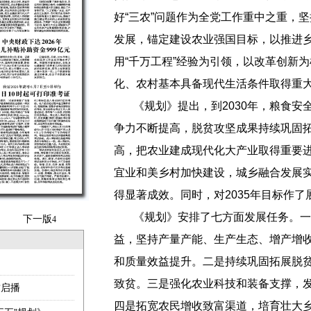
好“三农”问题作为全党工作重中之重，
发展，锚定建设农业强国目标，以推进
用“千万工程”经验为引领，以改革创新
化、农村基本具备现代生活条件取得重
《规划》提出，到2030年，粮食
争力不断提高，脱贫攻坚成果持续巩固
高，把农业建成现代化大产业取得重要
宜业和美乡村加快建设，城乡融合发展
得显著成效。同时，对2035年目标作了
《规划》安排了七方面发展任务。一
下一版
4
益，坚持产量产能、生产生态、增产增
和质量效益提升。二是持续巩固拓展脱
致贫。三是强化农业科技和装备支撑，
挝启播
四是拓宽农民增收致富渠道，培育壮大