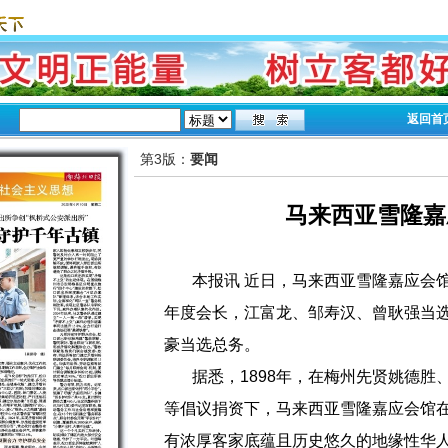
返回首
第3版：
要闻
马来西亚雪隆嘉
本报讯 近日，马来西亚雪隆嘉应会馆成
年度会长，江富龙、邹寿汉、曾耿强当
豪当选总务。
据悉，1898年，在梅州先贤姚德
等倡议捐资下，马来西亚雪隆嘉应会馆
有浓厚客家底蕴且历史悠久的地缘性华人