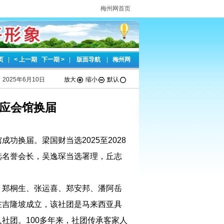
梅州网首页
页
|
< 上一期
下一期 >
|
版面导航
|
梅州网
2025年6月10日
放大
缩小
默认
应会馆换届
功换届。梁国财当选2025至2028
选名誉会长，吴逸琛当选署理，丘志
胜、郑桐生、张运喜、郑安邦、潘阿岳
在吉隆坡成立，该社团是马来西亚具
社团。100多年来，社团传承客家人