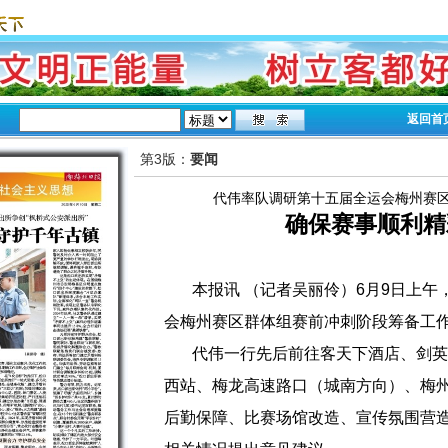
返回首
第3版：
要闻
代伟率队调研第十五届全运会梅州赛
确保赛事顺利精
本报讯 （记者吴丽伶）6月9日上
会梅州赛区群体组赛前冲刺阶段筹备工
代伟一行先后前往客天下酒店、剑英
西站、梅龙高速路口（城南方向）、梅
后勤保障、比赛场馆改造、宣传氛围营