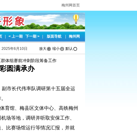
梅州网首页
页
|
< 上一期
下一期 >
|
版面导航
|
梅州网
2025年6月10日
放大
缩小
默认
区群体组赛前冲刺阶段筹备工作
彩圆满承办
午，副市长代伟率队调研第十五届全运
作。
体育馆、梅县区文体中心、高铁梅州
州机场等地，调研并听取安保工作、
造、比赛场馆运行等情况汇报，并就